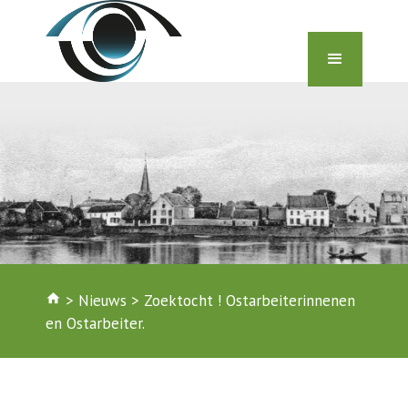
home
>
Nieuws
>
Zoektocht ! Ostarbeiterinnenen
en Ostarbeiter.