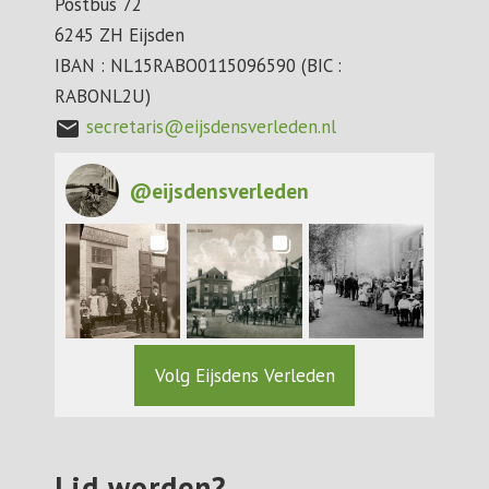
Postbus 72
6245 ZH Eijsden
IBAN : NL15RABO0115096590 (BIC :
RABONL2U)
secretaris@eijsdensverleden.nl
mail
@
eijsdensverleden
Volg Eijsdens Verleden
Lid worden?