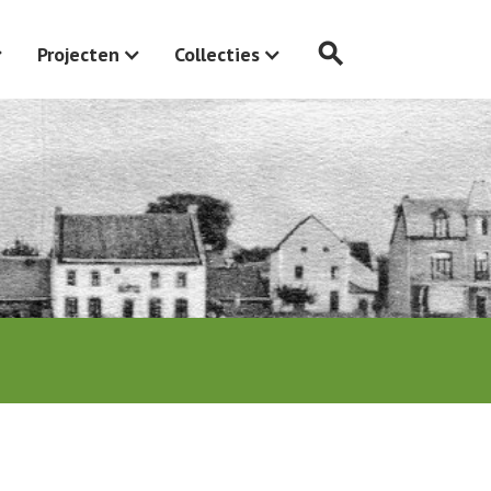
search
Projecten
Collecties