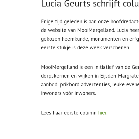
Lucia Geurts schrijft co
Enige tijd geleden is aan onze hoofdredac
de website van MooiMergelland. Lucia heef
gekozen heemkunde, monumenten en erfgoe
eerste stukje is deze week verschenen.
MooiMergelland is een initiatief van de 
dorpskernen en wijken in Eijsden-Margrate
aanbod, prikbord advertenties, leuke eve
inwoners vóór inwoners.
Lees haar eerste column
hier
.