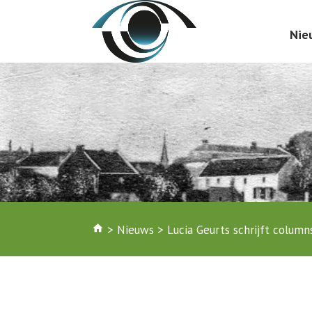
Nie
home
>
Nieuws
>
Lucia Geurts schrijft colum