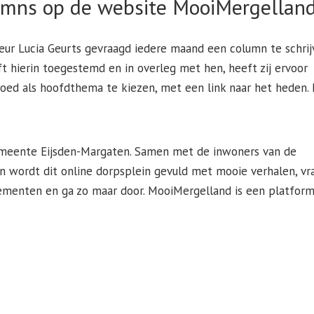
lumns op de website MooiMergelland
teur Lucia Geurts gevraagd iedere maand een column te schri
t hierin toegestemd en in overleg met hen, heeft zij ervoor
d als hoofdthema te kiezen, met een link naar het heden.
Gemeente Eijsden-Margaten. Samen met de inwoners van de
n wordt dit online dorpsplein gevuld met mooie verhalen, vr
nementen en ga zo maar door. MooiMergelland is een platfor