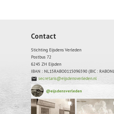
Contact
Stichting Eijsdens Verleden
Postbus 72
6245 ZH Eijsden
IBAN : NL15RABO0115096590 (BIC : RABON
secretaris@eijsdensverleden.nl
mail
@
eijsdensverleden