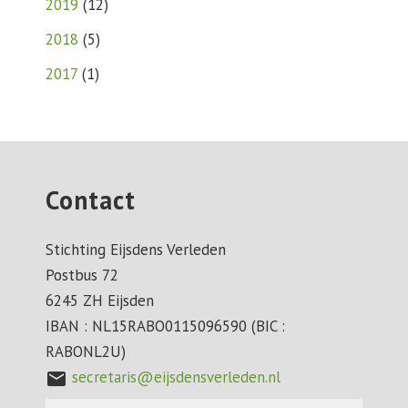
2019
(
12
)
2018
(
5
)
2017
(
1
)
Contact
Stichting Eijsdens Verleden
Postbus 72
6245 ZH Eijsden
IBAN : NL15RABO0115096590 (BIC :
RABONL2U)
secretaris@eijsdensverleden.nl
mail