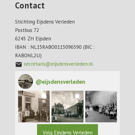
Contact
Stichting Eijsdens Verleden
Postbus 72
6245 ZH Eijsden
IBAN : NL15RABO0115096590 (BIC :
RABONL2U)
secretaris@eijsdensverleden.nl
mail
@
eijsdensverleden
Volg Eijsdens Verleden