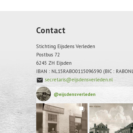
Contact
Stichting Eijsdens Verleden
Postbus 72
6245 ZH Eijsden
IBAN : NL15RABO0115096590 (BIC : RABON
secretaris@eijsdensverleden.nl
mail
@
eijsdensverleden