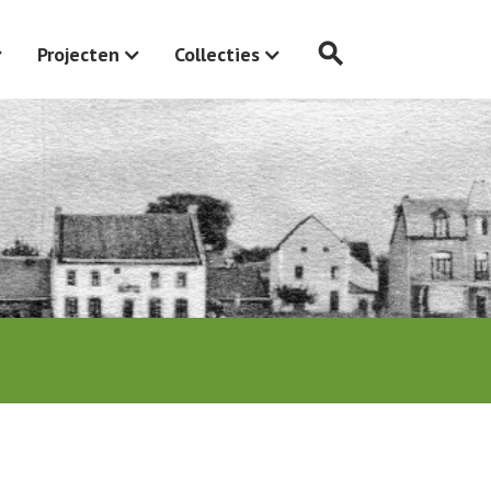
search
Projecten
Collecties