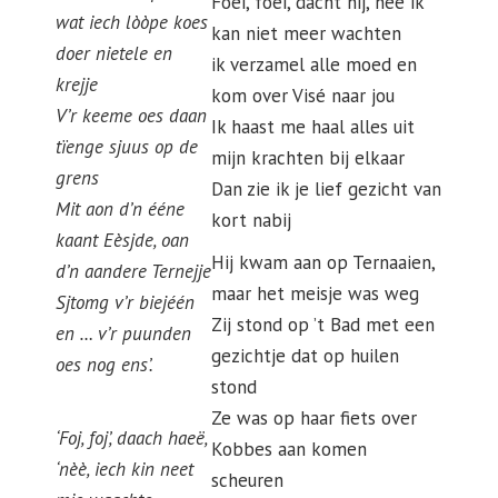
Foei, foei, dacht hij, nee ik
wat iech lòòpe koes
kan niet meer wachten
doer nietele en
ik verzamel alle moed en
krejje
kom over Visé naar jou
V’r keeme oes daan
Ik haast me haal alles uit
tïenge sjuus op de
mijn krachten bij elkaar
grens
Dan zie ik je lief gezicht van
Mit aon d’n ééne
kort nabij
kaant Eèsjde, oan
Hij kwam aan op Ternaaien,
d’n aandere Ternejje
maar het meisje was weg
Sjtomg v’r biejéén
Zij stond op ’t Bad met een
en … v’r puunden
gezichtje dat op huilen
oes nog ens’.
stond
Ze was op haar fiets over
‘Foj, foj’, daach haeë,
Kobbes aan komen
‘nèè, iech kin neet
scheuren