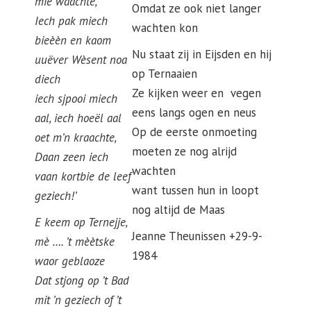
mie waachte,
Omdat ze ook niet langer
Iech pak miech
wachten kon
bieèèn en kaom
Nu staat zij in Eijsden en hij
uuëver Wèsent noa
op Ternaaien
diech
Ze kijken weer en vegen
iech sjpooi miech
eens langs ogen en neus
aal, iech hoeël aal
Op de eerste onmoeting
oet m’n kraachte,
moeten ze nog alrijd
Daan zeen iech
wachten
vaan kortbie de leef
want tussen hun in loopt
geziech!’
nog altijd de Maas
E keem op Ternejje,
Jeanne Theunissen +29-9-
mè …. ’t mèètske
1984
waor geblaoze
Dat stjong op ’t Bad
mit ’n geziech of ’t