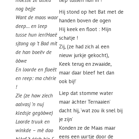
moesse ze altied
liep tussen hun in !
nog bejje
Hij stond op het Bat met de
Want de maos waor
handen boven de ogen
deep… en leep
Hij keek en floot : Mijn
tusse hun ien!
Haeë
schatje !
sjtong op ’t Bad mit
Zij, (ze had zich al een
de han boeëv de
nieuw jurkje gekocht),
òòwe
Keek terug en zwaaide,
En loorde en floeët
maar daar bleef het dan
en reep: ma chérie
ook bij!’
!
Liep dat stomme water
Zie (ze haw ziech
maar áchter Ternaaien’
aalvasj ’n nuj
dacht hij, ‘wat zou ik snel bij
kledsje gegòòwe)
je zijn’
Loorde truuk en
Konden ze de Maas maar
winkde – mè dao
eens een uurtje door de