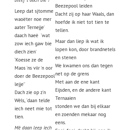
blèef ’t óóch bie !
‘
Beezepool leiden
Leep dat sjtomme
Dacht zij op haar Waals, dan
waoëter noe mer
hoefde ik niet tot tien te
aater Ternejje’
tellen.
daach haeë ‘wat
Maar dan liep ik wat ik
zow iech gaw bie
lopen kon, door brandnetels
diech zien’
en stenen
‘Koesse ze de
We kwamen ons dan tegen
Maos ‘ns viir ’n oor
net op de grens
doer de Beezepool
Met aan de ene kant
lejje”
Eijsden, en de andere kant
Dach zie op z’n
Ternaaien
Wèls, ‘daan telde
stonden we dan bij elkaar
iech neet mie tot
en zoenden mekaar nog
tien.
eens.
Mè daan leep iech