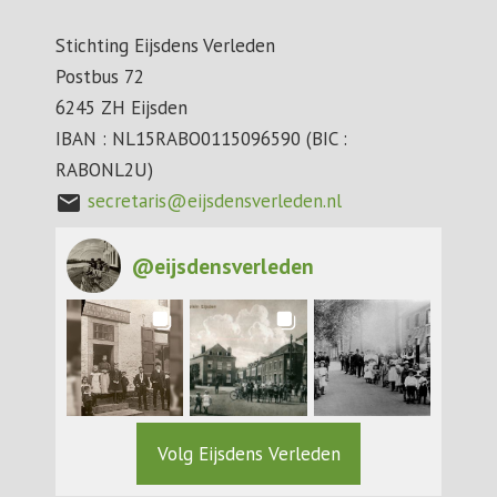
Stichting Eijsdens Verleden
Postbus 72
6245 ZH Eijsden
IBAN : NL15RABO0115096590 (BIC :
RABONL2U)
secretaris@eijsdensverleden.nl
mail
@
eijsdensverleden
Volg Eijsdens Verleden