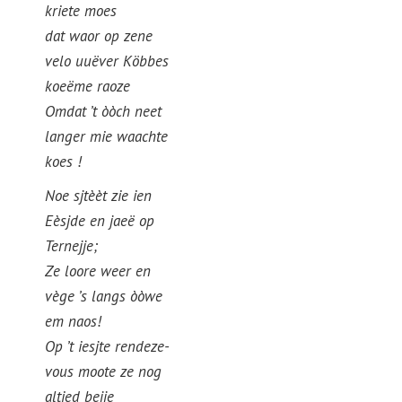
kriete moes
dat waor op zene
velo uuëver Köbbes
koeëme raoze
Omdat ’t òòch neet
langer mie waachte
koes !
Noe sjtèèt zie ien
Eèsjde en jaeë op
Ternejje;
Ze loore weer en
vège ’s langs òòwe
em naos!
Op ’t iesjte rendeze-
vous moote ze nog
altied bejje