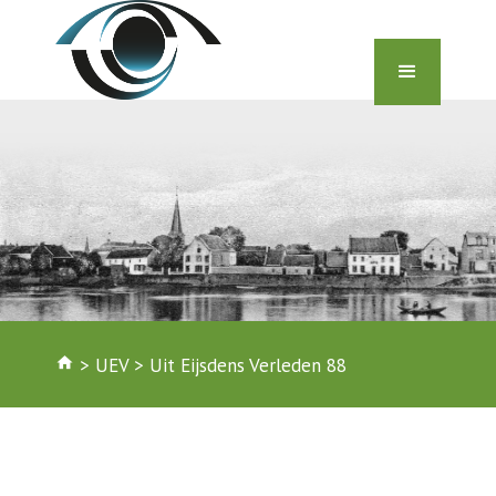
home
>
UEV
>
Uit Eijsdens Verleden 88