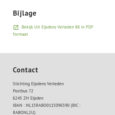
Bijlage
Bekijk Uit Eijsdens Verleden 88 in PDF
open_in_new
formaat
Contact
Stichting Eijsdens Verleden
Postbus 72
6245 ZH Eijsden
IBAN : NL15RABO0115096590 (BIC :
RABONL2U)