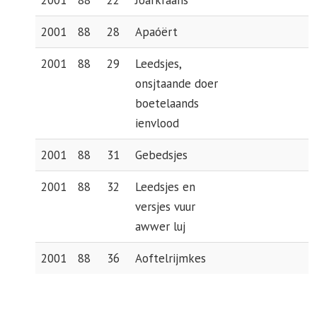
2001
88
22
Joarkraans
2001
88
28
Apaóërt
2001
88
29
Leedsjes,
onsjtaande doer
boetelaands
ienvlood
2001
88
31
Gebedsjes
2001
88
32
Leedsjes en
versjes vuur
awwer luj
2001
88
36
Aoftelrijmkes