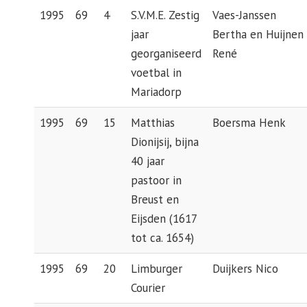
1995
69
4
S.V.M.E. Zestig
Vaes-Janssen
jaar
Bertha en Huijnen
georganiseerd
René
voetbal in
Mariadorp
1995
69
15
Matthias
Boersma Henk
Dionijsij, bijna
40 jaar
pastoor in
Breust en
Eijsden (1617
tot ca. 1654)
1995
69
20
Limburger
Duijkers Nico
Courier