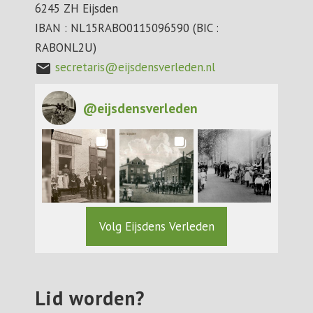
6245 ZH Eijsden
IBAN : NL15RABO0115096590 (BIC :
RABONL2U)
secretaris@eijsdensverleden.nl
mail
@
eijsdensverleden
Volg Eijsdens Verleden
Lid worden?