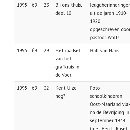
1995
69
23
Bij ons thuis,
Jeugdherinneringe
deel 10
uit de jaren 1910-
1920
opgeschreven doo
pastoor Wolfs
1995
69
29
Het raadsel
Hall van Hans
van het
grafkruis in
de Voer
1995
69
32
Kent U ze
Foto
nog?
schoolkinderen
Oost-Maarland vla
na de Bevrijding in
september 1944
(met Ben L. Rose)