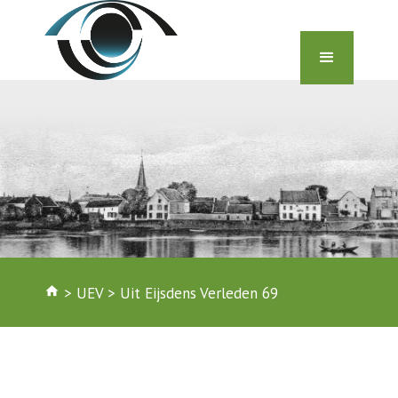
home
>
UEV
>
Uit Eijsdens Verleden 69