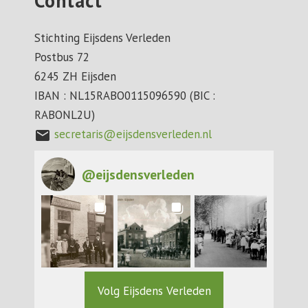
Contact
Stichting Eijsdens Verleden
Postbus 72
6245 ZH Eijsden
IBAN : NL15RABO0115096590 (BIC :
RABONL2U)
secretaris@eijsdensverleden.nl
mail
@
eijsdensverleden
Volg Eijsdens Verleden