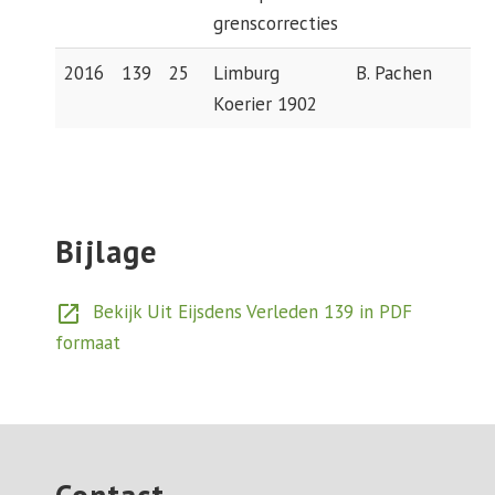
grenscorrecties
2016
139
25
Limburg
B. Pachen
Koerier 1902
Bijlage
Bekijk Uit Eijsdens Verleden 139 in PDF
open_in_new
formaat