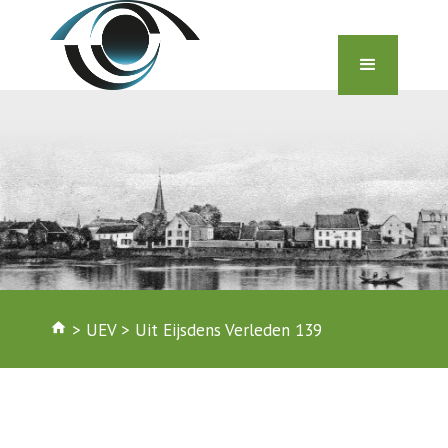
home
>
UEV
>
Uit Eijsdens Verleden 139