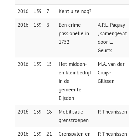
2016
139
7
Kent u ze nog?
2016
139
8
Een crime
A.P.L. Paquay
passionelle in
, samengevat
1752
door L.
Geurts
2016
139
15
Het midden-
M.A. van der
en kleinbedrijf
Cruijs-
in de
Gilissen
gemeente
Eijsden
2016
139
18
Mobilisatie
P. Theunissen
grenstroepen
2016
139
21
Grenspalen en
P. Theunissen