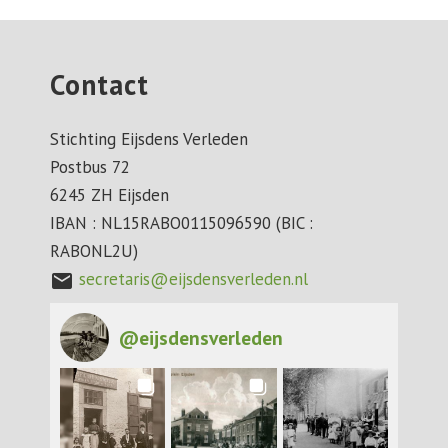
Contact
Stichting Eijsdens Verleden
Postbus 72
6245 ZH Eijsden
IBAN : NL15RABO0115096590 (BIC :
RABONL2U)
secretaris@eijsdensverleden.nl
mail
@
eijsdensverleden